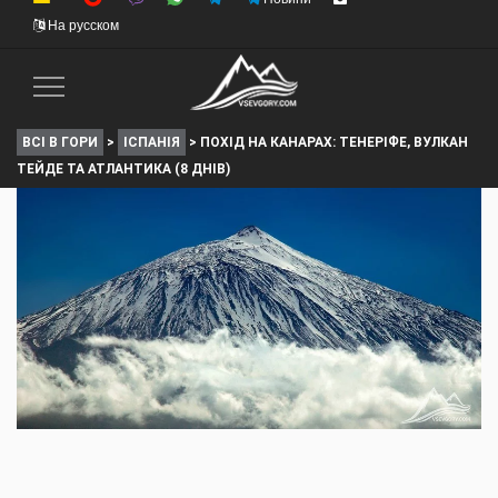
На русском
Toggle
Navigation
ВСІ В ГОРИ
>
ІСПАНІЯ
>
ПОХІД НА КАНАРАХ: ТЕНЕРІФЕ, ВУЛКАН
ТЕЙДЕ ТА АТЛАНТИКА (8 ДНІВ)