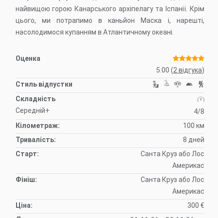
найвищою горою Канарського архіпелагу та Іспанії. Крім
цього, ми потрапимо в каньйон Маска і, нарешті,
насолодимося купанням в Атлантичному океані.
Оценка
5.00
(
2 вiдгука
)
Стиль відпустки
Складність
Середній+
4/8
Кілометраж:
100 км
Тривалість:
8 дней
Старт:
Санта Круз або Лос
Америкас
Фініш:
Санта Круз або Лос
Америкас
Ціна:
300 €