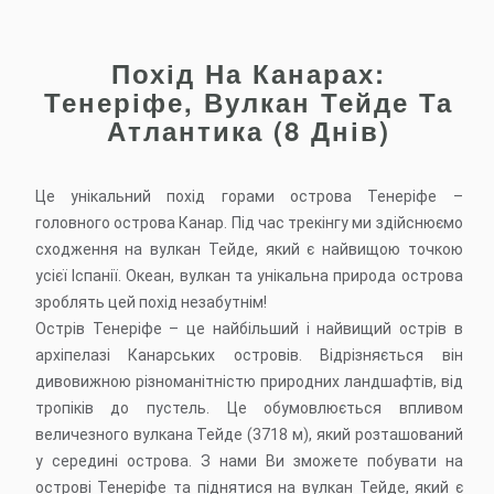
Похід На Канарах:
Тенеріфе, Вулкан Тейде Та
Атлантика (8 Днів)
Це унікальний похід горами острова Тенеріфе –
головного острова Канар. Під час трекінгу ми здійснюємо
сходження на вулкан Тейде, який є найвищою точкою
усієї Іспанії. Океан, вулкан та унікальна природа острова
зроблять цей похід незабутнім!
Острів Тенеріфе – це найбільший і найвищий острів в
архіпелазі Канарських островів. Відрізняється він
дивовижною різноманітністю природних ландшафтів, від
тропіків до пустель. Це обумовлюється впливом
величезного вулкана Тейде (3718 м), який розташований
у середині острова. З нами Ви зможете побувати на
острові Тенеріфе та піднятися на вулкан Тейде, який є