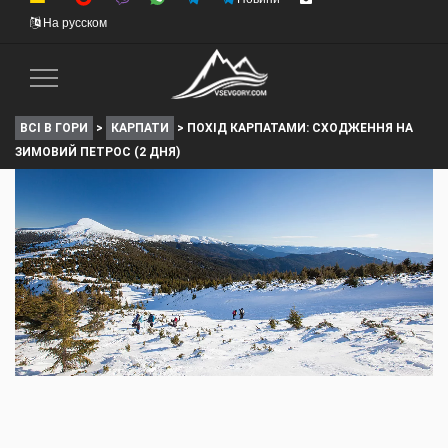
На русском
Toggle
Navigation
ВСІ В ГОРИ
>
КАРПАТИ
>
ПОХІД КАРПАТАМИ: СХОДЖЕННЯ НА
ЗИМОВИЙ ПЕТРОС (2 ДНЯ)