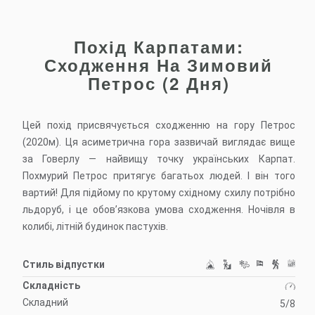
Похід Карпатами:
Сходження На Зимовий
Петрос (2 Дня)
Цей похід присвячується сходженню на гору Петрос
(2020м). Ця асиметрична гора зазвичай виглядає вище
за Говерлу — найвищу точку українських Карпат.
Похмурий Петрос притягує багатьох людей. І він того
вартий! Для підйому по крутому східному схилу потрібно
льдоруб, і це обов’язкова умова сходження. Ночівля в
колибі, літній будинок пастухів.
Стиль відпустки
Складність
Складний
5/8