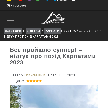
На русском
Toggle
Navigation
ВСІ В ГОРИ
>
ВІДГУКИ
>
КАРПАТИ
>
ВСЕ ПРОЙШЛО СУППЕР! –
ВІДГУК ПРО ПОХІД КАРПАТАМИ 2023
Все пройшло суппер! –
відгук про похід Карпатами
2023
Автор:
Олексій, Київ
Дата:
11.06.2023
Оценка: