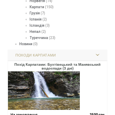
Норвегія
(14)
Карпати
(150)
Грузія
(7)
Іспанія
(2)
Ісландія
(3)
Непал
(2)
Туреччина
(23)
Новини
(0)
ПОХОДИ КАРПАТАМИ
Похід Карпатами: Бухтівецький та Манявський
По
водоспади (3 дні)
грн
На замовлення
2500 грн
На