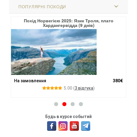
ПОПУЛЯРНІ ПОХОДИ
(9
Похід Норвегією 2025: Язик Троля, плато
Хардангервідда (9 днів)
300
На замовлення
380€
На
5.00
(
3 вiдгука
)
Будь в курсе событий