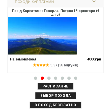
ПОХОДИ КАРПАТАМИ
Похід Карпатами: Говерла, Петрос і Чорногора (6
По
днів)
грн
На замовлення
4000грн
На
5.37
(
38 вiдгукiв
)
РАСПИСАНИЕ
ВЫБОР ПОХОДА
В ПОХОД БЕСПЛАТНО