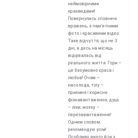
неймовірними
краєвидами!
Повернулись сповнені
вражень, з пам’ятними
фото і красивими відео.
Таке відчуття, що не 3
дні, а десь на місяць
відірвалась від
реального життя. Гори –
це безумовно краса і
любов! Очам –
насолода, тілу –
приємне і корисне
фізнавантаження, душі
– ліки, мозку –
перезавантаження!
Одним словом,
рекомендую усім!
Особливо варто йти з