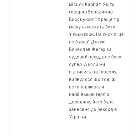
місцях Карпат. Як то
говорив Володимир
Висоцький: ” Краще гір
можуть можуть бути
тільки гори, На яких я ще
не бував” Дякую
Вячеслав Жегар за
чудовий похід, все було
супер. А коли ми
піднялись на Говерлу,
виявилося що тоді ж
встановлювали
найбільший герб з
деревини, його було
занесено до рекордів
України.