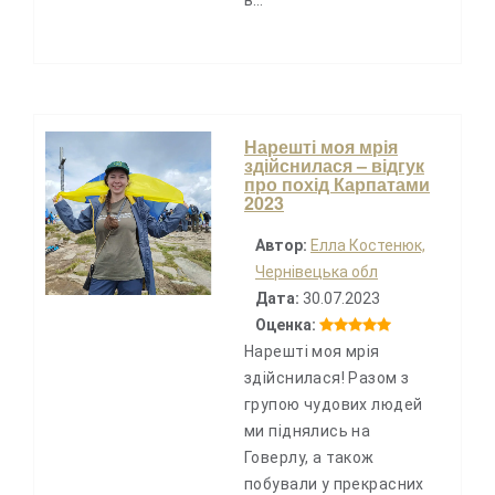
в…
Нарешті моя мрія
здійснилася – відгук
про похід Карпатами
2023
Автор:
Елла Костенюк,
Чернівецька обл
Дата:
30.07.2023
Оценка:
Нарешті моя мрія
здійснилася! Разом з
групою чудових людей
ми піднялись на
Говерлу, а також
побували у прекрасних