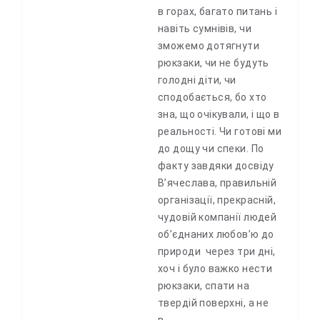
в горах, багато питань і
навіть сумнівів, чи
зможемо дотягнути️
рюкзаки, чи не будуть
голодні діти, чи
сподобається, бо хто
зна, що очікували, і що в
реальності. Чи готові ми
до дощу чи спеки. По
факту завдяки досвіду
В’ячеслава, правильній
організації, прекрасній,
чудовій компанії людей
об’єднаних любов’ю до
природи ️ через три дні,
хоч і було важко нести
рюкзаки, спати на
твердій поверхні, а не