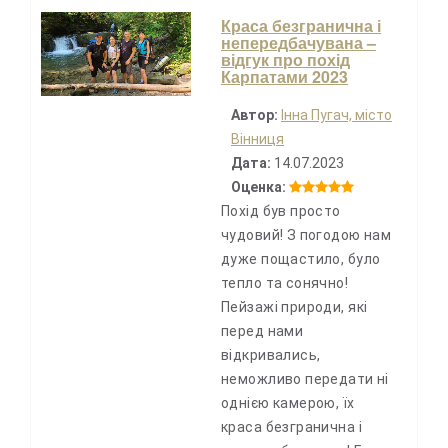
Краса безгранична і
непередбачувана –
відгук про похід
Карпатами 2023
Автор:
Інна Пугач, місто
Вінниця
Дата:
14.07.2023
Оценка:
Похід був просто
чудовий! З погодою нам
дуже пощастило, було
тепло та сонячно!
Пейзажі природи, які
перед нами
відкривались,
неможливо передати ні
однією камерою, їх
краса безгранична і