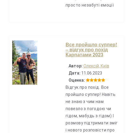
просто незабуті емоції
Все пройшло суппер!
– відгук про похід
Карпатами 2023
Автор:
Олексій, Київ
Дата:
11.06.2023
Оценка:
Відгук про похід. Все
пройшло суппер! Навіть
не знаю з чим нам
повезло з погодою чи
гідом, мабудь з гідом) І
розмову підтримати зміг
і нового розповісти про