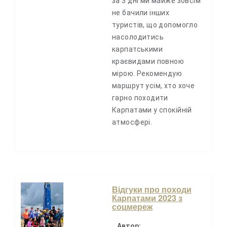
за 3 дні ми майже зовсім
не бачили інших
туристів, що допомогло
насолодитись
карпатськими
краєвидами повною
мірою. Рекомендую
маршрут усім, хто хоче
гарно походити
Карпатами у спокійній
атмосфері.
Відгуки про походи
Карпатами 2023 з
соцмереж
Автор: