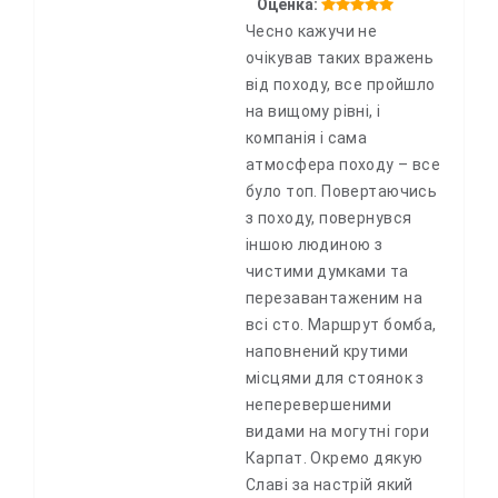
Оценка:
Чесно кажучи не
очікував таких вражень
від походу, все пройшло
на вищому рівні, і
компанія і сама
атмосфера походу – все
було топ. Повертаючись
з походу, повернувся
іншою людиною з
чистими думками та
перезавантаженим на
всі сто. Маршрут бомба,
наповнений крутими
місцями для стоянок з
неперевершеними
видами на могутні гори
Карпат. Окремо дякую
Славі за настрій який