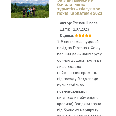
бачили інших
туристів – відгук про
похід Карпатами 2023
Автор:
Руслан Шпола
Дата:
12.07.2023
Оценка:
7-9 липня мав чудовий
похід по Горганах. Хоч у
перший день нашу групу
облило дощем, проте це
лише додало
неймовірних вражень
від походу. Водоспади
були особливо
повноводними, і
виглядали неймовірно
красиво) Завдяки гарно
підібраному маршруту,