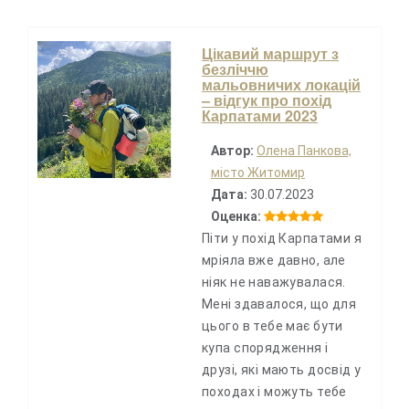
Цікавий маршрут з
безліччю
мальовничих локацій
– відгук про похід
Карпатами 2023
Автор:
Олена Панкова,
місто Житомир
Дата:
30.07.2023
Оценка:
Піти у похід Карпатами я
мріяла вже давно, але
ніяк не наважувалася.
Мені здавалося, що для
цього в тебе має бути
купа спорядження і
друзі, які мають досвід у
походах і можуть тебе