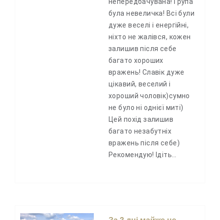
непередбачувана! Група
була невеличка! Всі були
дуже веселі і енергійні,
ніхто не жалівся, кожен
залишив після себе
багато хороших
вражень! Славік дуже
цікавий, веселий і
хороший чоловік)сумно
не було ні однієї миті)
Цей похід залишив
багато незабутніх
вражень після себе)
Рекомендую! Ідіть…
За 3 дні майже не