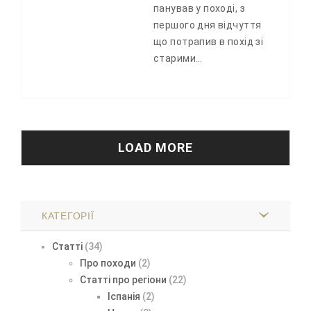
панував у поході, з
першого дня відчуття
що потрапив в похід зі
старими…
LOAD MORE
КАТЕГОРІЇ
Статті
(34)
Про походи
(2)
Статті про регіони
(22)
Іспанія
(2)