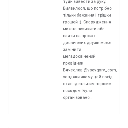
туди завести за руку.
Виявилося, що потрібно
тільки бажання і трішки
грошей :). Спорядження
можна позичити або
взяти на прокат,
досвічених друзів може
замінити
мегадосвічений
провідник
Вячеслав @vsevgory_com,
завдяки якому цей похід
став ідеальним першим
походом. Було
організовано…