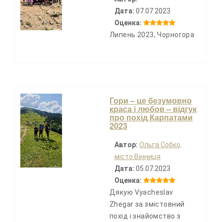
Дата:
07.07.2023
Оценка:
Липень 2023, Чорногора
Гори – це безумовно
краса і любов – відгук
про похід Карпатами
2023
Автор:
Ольга Собко,
місто Вінниця
Дата:
05.07.2023
Оценка:
Дякую Vyacheslav
Zhegar за змістовний
похід і знайомство з