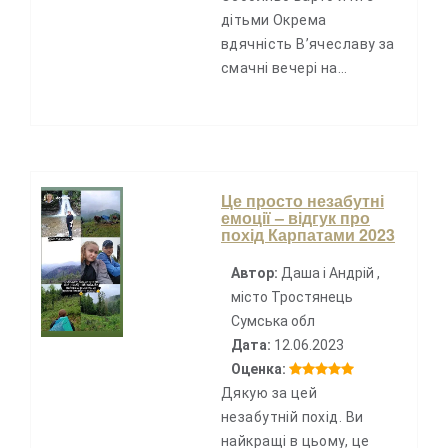
дітьми Окрема
вдячність В’ячеславу за
смачні вечері на…
Це просто незабутні
емоції – відгук про
похід Карпатами 2023
Автор:
Даша і Андрій ,
місто Тростянець
Сумська обл
Дата:
12.06.2023
Оценка:
Дякую за цей
незабутній похід. Ви
найкращі в цьому, це