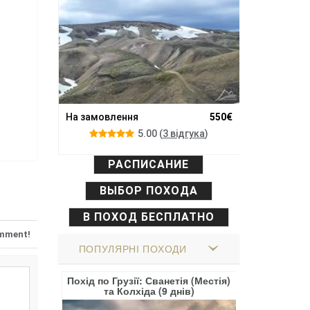
На замовлення
550€
5.00
(
3 вiдгука
)
РАСПИСАНИЕ
ВЫБОР ПОХОДА
В ПОХОД БЕСПЛАТНО
omment!
ПОПУЛЯРНІ ПОХОДИ
анналаугар,
Похід по Грузії: Сванетія (Местія)
Похід Іспа
(10 Днів)
та Колхіда (9 днів)
Атлантичног