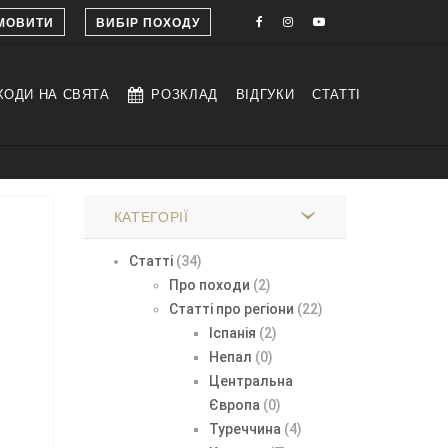
МОВИТИ
ВИБІР ПОХОДУ
ХОДИ НА СВЯТА
РОЗКЛАД
ВІДГУКИ
СТАТТІ
КАТЕГОРІЇ
Статті
(34)
Про походи
(2)
Статті про регіони
(22)
Іспанія
(2)
Непал
(0)
Центральна
Європа
(0)
Туреччина
(4)