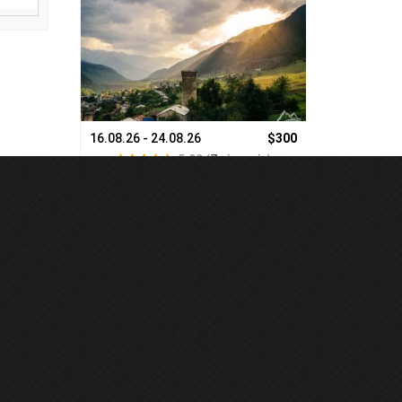
550€
16.08.26 - 24.08.26
$300
24.10.26 - 31.
вiдгука
)
5.00
(
7 вiдгукiв
)
Будь в курсе событий