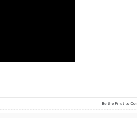
Be the First to C
Похід Ісландія: Ландм
Гейзери, Льодовики 