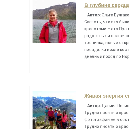
В глубине сердц
Автор:
Ольга Булгако
Сказать, что это был
красотами – это Прав
радостных и солнечн
тропинка, новые откр
посиделки возле кост
дневный поход по Но
Живая энергия с
Автор:
Даниил Песин
Трудно писать о кра
фотографии не в сост
Трудно писать о кра