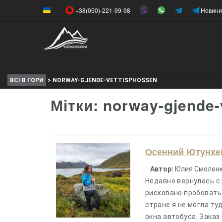
+38(050)-221-99-98
Новини
ВСІ В ГОРИ
>
NORWAY-GJENDE-VETTISPHOSSEN
Мітки: norway-gjende-
Осенний Ютунхей
Автор:
Юлия Смоленко
Недавно вернулась с 
рисковано пробовать 
стране я не могла ту
окна автобуса. Заказ