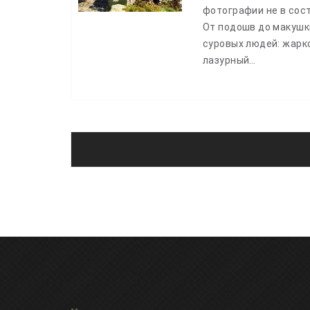
фотографии не в сост
От подошв до макушки
суровых людей: жарк
лазурный…