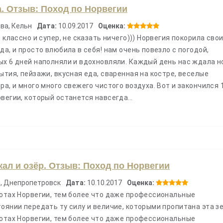
а. Отзыв: Поход по Норвегии
ва, Кельн
Дата:
10.09.2017
Оценка:
о классно и супер, не сказать ничего))) Норвегия покорила сво
Похід Іспанією: Го
да, и просто влюбила в себя! нам очень повезло с погодой,
Атлантичного Океану
ых 6 дней наполняли и вдохновляли. Каждый день нас ждала н
ытия, пейзажи, вкусная еда, сваренная на костре, веселые
ра, и много много свежего чистого воздуха. Вот и закончился 
рвегии, который останется навсегда…
24.10.26 - 31.10.26
кал и озёр. Отзыв: Поход по Норвегии
, Днепропетровск
Дата:
10.10.2017
Оценка:
сотах Норвегии, тем более что даже профессиональные
оянии передать ту силу и величие, которыми пропитана эта з
сотах Норвегии, тем более что даже профессиональные