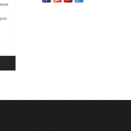
емля.
дно-