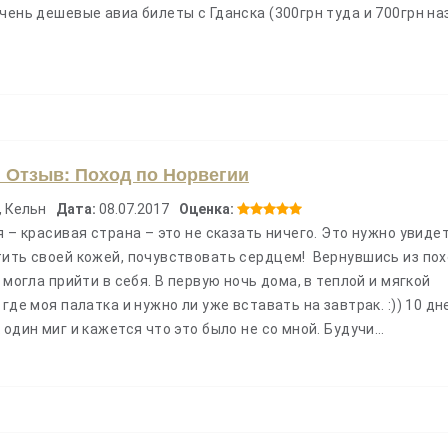
чень дешевые авиа билеты с Гданска (300грн туда и 700грн на
. Отзыв: Поход по Норвегии
, Кельн
Дата:
08.07.2017
Оценка:
я – красивая страна – это не сказать ничего. Это нужно увиде
тить своей кожей, почувствовать сердцем! Вернувшись из по
 могла прийти в себя. В первую ночь дома, в теплой и мягкой
где моя палатка и нужно ли уже вставать на завтрак. :)) 10 дн
 один миг и кажется что это было не со мной. Будучи…