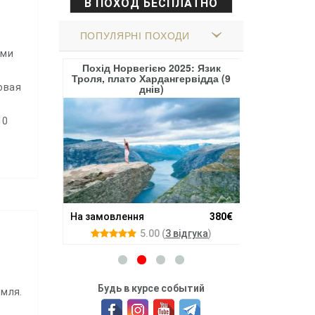
В ПОХОД БЕСПЛАТНО
ПОПУЛЯРНІ ПОХОДИ
ими
ри Вздовж
Похід Норвегією 2025: Язик
Похід по Грузі
 (8 Днів)
Троля, плато Хардангервідда (9
та Кол
овая
днів)
10
300€
16.08.26 - 24.
На замовлення
380€
5.00
(
3 вiдгука
)
Будь в курсе событий
емля.