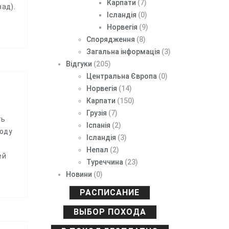
Карпати
(7)
зад).
Ісландія
(0)
Норвегія
(9)
Спорядження
(8)
Загальна інформація
(3)
Відгуки
(205)
Центральна Європа
(0)
Норвегія
(14)
Карпати
(150)
Грузія
(7)
ть
Іспанія
(2)
ходу
Ісландія
(3)
Непал
(2)
ей
Туреччина
(23)
Новини
(0)
РАСПИСАНИЕ
ВЫБОР ПОХОДА