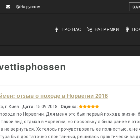
На русском
ЗА
ПРО НАС
НАПРЯМКИ
ПО
vettisphossen
мен: отзыв о походе в Норвегии 2018
, г. Киев
Дата:
15.09.2018
Оценка:
похода по Норвегии. Для меня это был первый поход в жизни, 
такой вид отдыха в Норвегии, но поскольку я была ранее в это
да не вернуться. Хотелось прочувствовать ее полностью, а не 
 тура был достаточно спонтанный, решилась практически за д