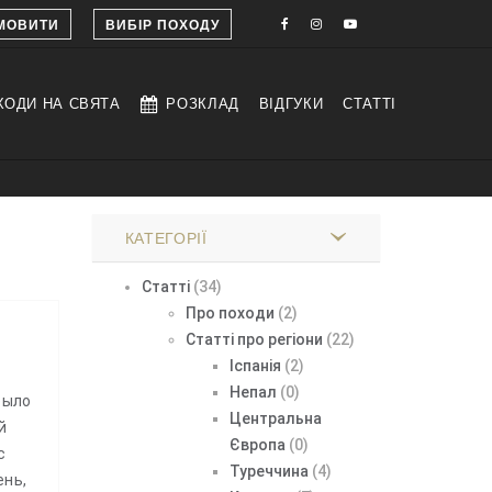
МОВИТИ
ВИБІР ПОХОДУ
ХОДИ НА СВЯТА
РОЗКЛАД
ВІДГУКИ
СТАТТІ
КАТЕГОРІЇ
Статті
(34)
Про походи
(2)
Статті про регіони
(22)
Іспанія
(2)
Непал
(0)
было
Центральна
й
Європа
(0)
с
Туреччина
(4)
ень,