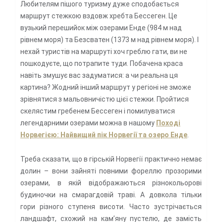
Любителям пішого туризму дуже сподобається
маршрут стежкою вздовж хребта Бессеген. Це
вузький перешийок між озерами Енде (984 м над
рівнем моря) та Безсватен (1373 м над рівнем моря). І
нехай туристів на маршруті хоч греблю гати, ви не
пошкодуєте, що потрапите туди. Побачена краса
навіть змушує вас задуматися: а чи реальна ця
картина? Жодний інший маршрут у регіоні не зможе
зрівнятися з мальовничістю цієї стежки. Пройтися
скелястим гребенем Бессеген і помилуватися
легендарними озерами можна в нашому
Поході
Норвегією: Найвищий пік Норвегії та озеро Енде
.
Треба сказати, що в гірській Норвегії практично немає
долин – вони зайняті повними фореллю прозорими
озерами, в якій відображаються різнокольорові
будиночки на смарагдовій траві. А довкола тільки
гори різного ступеня висоти. Часто зустрічається
ландшафт, схожий на кам’яну пустелю, де замість