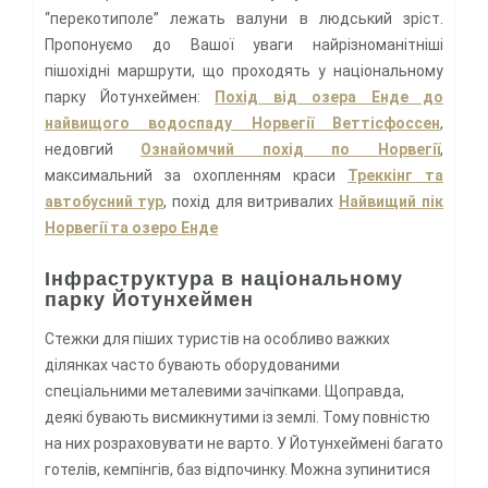
“перекотиполе” лежать валуни в людський зріст.
Пропонуємо до Вашої уваги найрізноманітніші
пішохідні маршрути, що проходять у національному
парку Йотунхеймен:
Похід від озера Енде до
найвищого водоспаду Норвегії Веттісфоссен
,
недовгий
Ознайомчий похід по Норвегії
,
максимальний за охопленням краси
Треккінг та
автобусний тур
, похід для витривалих
Найвищий пік
Норвегії та озеро Енде
Інфраструктура в національному
парку Йотунхеймен
Стежки для піших туристів на особливо важких
ділянках часто бувають оборудованими
спеціальними металевими зачіпками. Щоправда,
деякі бувають висмикнутими із землі. Тому повністю
на них розраховувати не варто. У Йотунхеймені багато
готелів, кемпінгів, баз відпочинку. Можна зупинитися