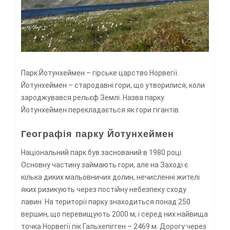
Парк Йотунхеймен – гірське царство Норвегії.
Йотунхеймен – стародавні гори, що утворилися, коли
зароджувався рельєф Землі. Назва парку
Йотунхеймен перекладається як гори гігантів.
Географія парку Йотунхеймен
Національний парк був заснований в 1980 році.
Основну частину займають гори, але на Заході є
кілька диких мальовничих долин, нечисленні жителі
яких ризикують через постійну небезпеку сходу
лавин. На території парку знаходиться понад 250
вершин, що перевищують 2000 м, і серед них найвища
точка Норвегії пік Гальхепігген – 2469 м. Дорогу через