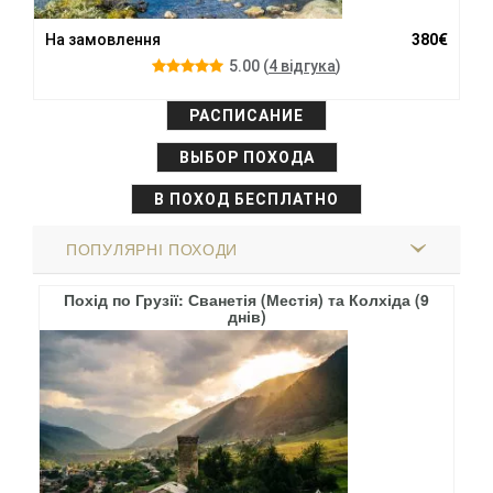
На замовлення
380€
5.00
(
4 вiдгука
)
РАСПИСАНИЕ
ВЫБОР ПОХОДА
В ПОХОД БЕСПЛАТНО
ПОПУЛЯРНІ ПОХОДИ
еану
Похід по Грузії: Сванетія (Местія) та Колхіда (9
днів)